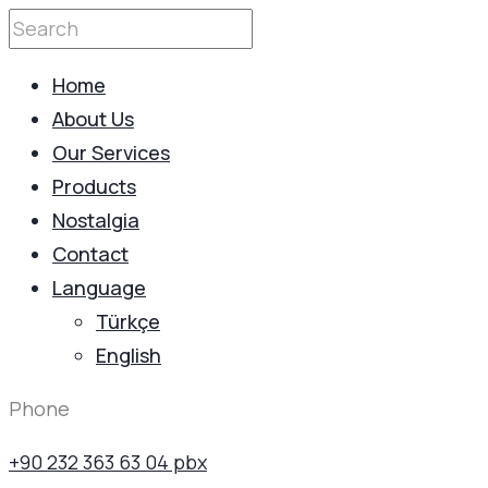
Home
About Us
Our Services
Products
Nostalgia
Contact
Language
Türkçe
English
Phone
+90 232 363 63 04 pbx