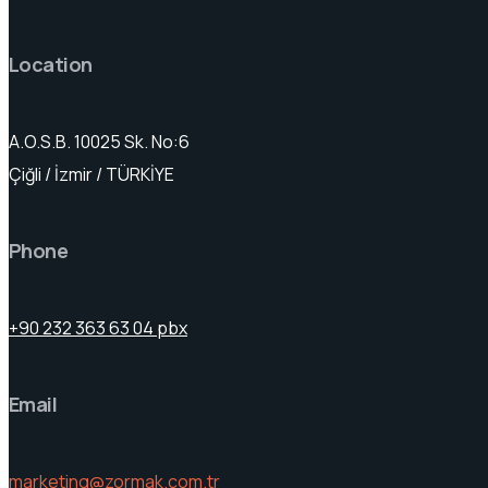
Location
A.O.S.B. 10025 Sk. No:6
Çiğli / İzmir / TÜRKİYE
Phone
+90 232 363 63 04 pbx
Email
marketing@zormak.com.tr