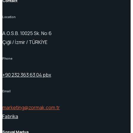
Contact
Location
A.O.S.B. 10025 Sk. No:6
Çiğli / İzmir / TÜRKİYE
Phone
+90 232 363 63 04 pbx
Email
marketing@zormak.com.tr
Fabrika
Sosyal Medya