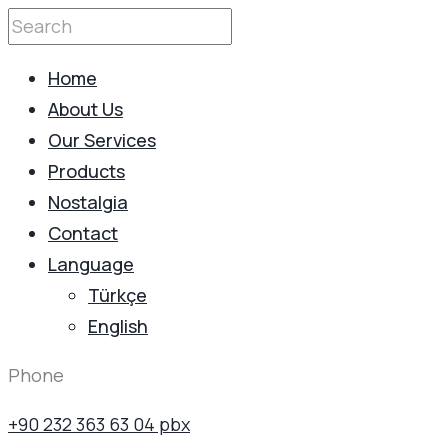
Home
About Us
Our Services
Products
Nostalgia
Contact
Language
Türkçe
English
Phone
+90 232 363 63 04 pbx