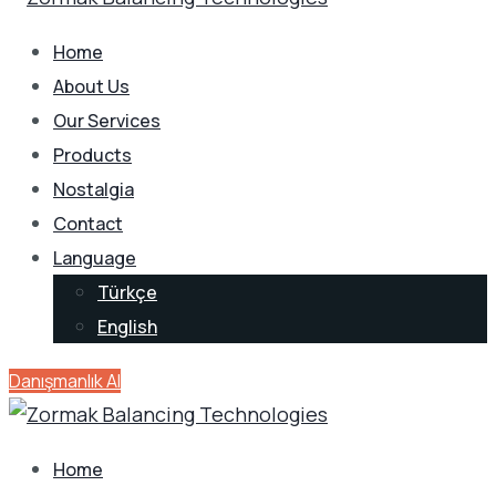
Home
About Us
Our Services
Products
Nostalgia
Contact
Language
Türkçe
English
Danışmanlık Al
Home