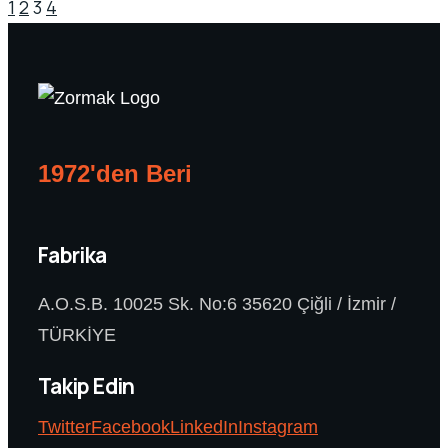
1
2
3
4
1972'den Beri
Fabrika
A.O.S.B. 10025 Sk. No:6 35620 Çiğli / İzmir /
TÜRKİYE
Takip Edin
Twitter
Facebook
LinkedIn
Instagram