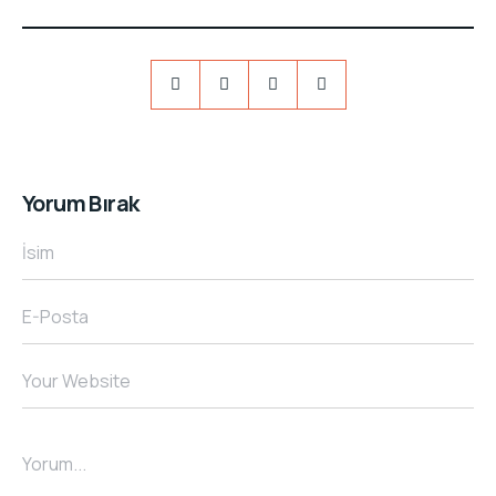
Yorum Bırak
İsim
E-Posta
Your Website
Yorum...