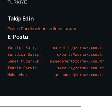
TÜRKİYE
Takip Edin
Twitter
Facebook
LinkedIn
Instagram
E-Posta
Yurtiçi Satış:      marketing@zormak.com.tr

Yurtdışı Satış:       exports@zormak.com.tr

Genel Müdürlük:    management@zormak.com.tr

Teknik Servis:        service@zormak.com.tr

Muhasebe:            accounts@zormak.com.tr
